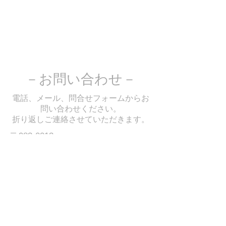
－お問い合わせ－
電話、メール、問合せフォームからお
問い合わせください。
​折り返しご連絡させていただきます。
〒983-0013
仙台市宮城野区中野1丁目4-9-108
greentea419324@gmail.com
Tel:
022-369-3996
Fax:
022-369-3997
Mobile:
090-4632-7712