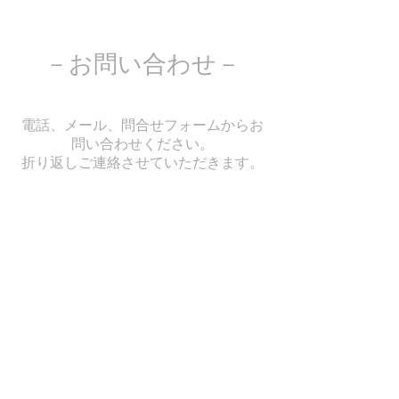
－お問い合わせ－
電話、メール、問合せフォームからお
問い合わせください。
​折り返しご連絡させていただきます。
〒983-0013
仙台市宮城野区中野1丁目4-9-108
greentea419324@gmail.com
Tel:
022-369-3996
Fax:
022-369-3997
Mobile:
090-4632-7712