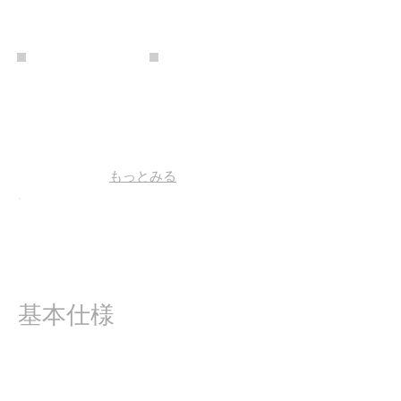
もっとみる
​基本スペック情報
フィット 1.3G-Fパッケージ カ
タログ
基本仕様